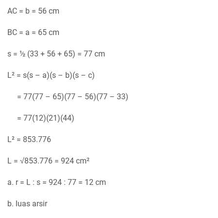
AC = b = 56 cm
BC = a = 65 cm
s = ½ (33 + 56 + 65) = 77 cm
L² = s(s – a)(s – b)(s – c)
= 77(77 – 65)(77 – 56)(77 – 33)
= 77(12)(21)(44)
L² = 853.776
L = √853.776 = 924 cm²
a. r = L : s = 924 : 77 = 12 cm
b. luas arsir