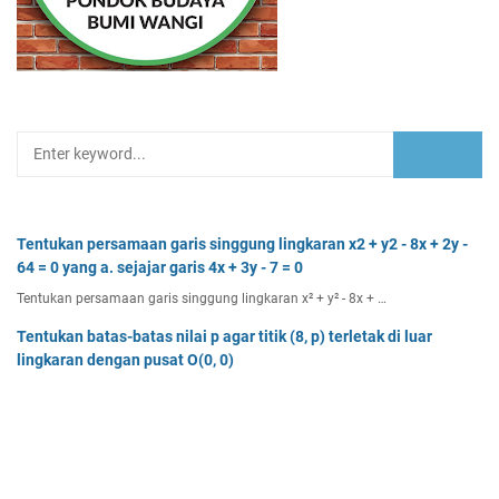
Tentukan persamaan garis singgung lingkaran x2 + y2 - 8x + 2y -
64 = 0 yang a. sejajar garis 4x + 3y - 7 = 0
Tentukan persamaan garis singgung lingkaran x² + y² - 8x + …
Tentukan batas-batas nilai p agar titik (8, p) terletak di luar
lingkaran dengan pusat O(0, 0)
Tentukan batas-batas nilai p agar titik (8, p) terletak di…
Dua buah muatan besarnya q1 dan q2 berada pada jarak r
memiliki gaya Coulomb sebesar Fc. Tentukan
Dua buah muatan besarnya q 1 dan q 2 berada pada jarak r …