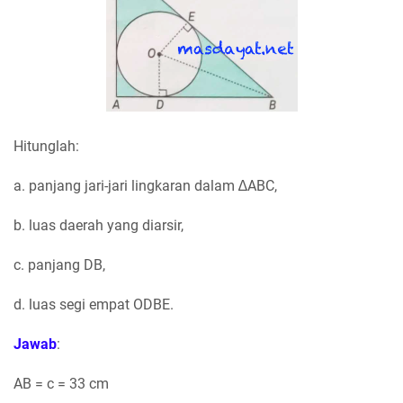
Hitunglah:
a. panjang jari-jari lingkaran dalam ∆ABC,
b. luas daerah yang diarsir,
c. panjang DB,
d. luas segi empat ODBE.
Jawab
:
AB = c = 33 cm