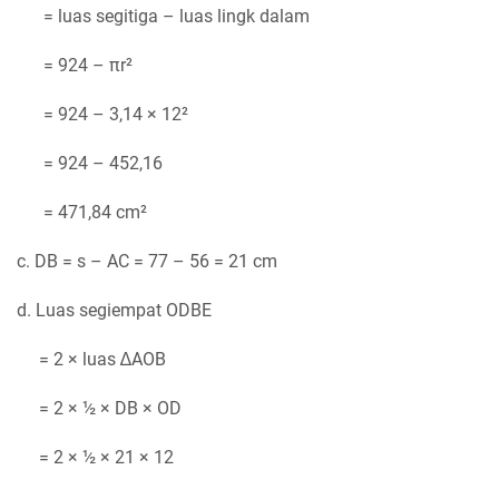
= luas segitiga – luas lingk dalam
= 924 – πr²
= 924 – 3,14 × 12²
= 924 – 452,16
= 471,84 cm²
c. DB = s – AC = 77 – 56 = 21 cm
d. Luas segiempat ODBE
= 2 × luas ∆AOB
= 2 × ½ × DB × OD
= 2 × ½ × 21 × 12