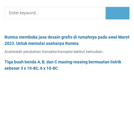
Rumna membuka jasa desain grafis di rumahnya pada awal Maret
2023. Untuk memulai usahanya Rumna
Analisislah perubahan transaksi-transaksi berikut, kemudian…
Tiga buah benda A, B, dan C masing-masing bermuatan listrik
sebesar 3 x 10-8C, 6 x 10-8C
Tiga buah benda A, B, dan C masing-masing bermuatan listr…
Pak Burhan memiliki uang sebesar Rp50.000.000,00 yang
diinvestasikan pada bidang properti dan
Pak Burhan memiliki uang sebesar Rp50.000.000,00 yang diinv…