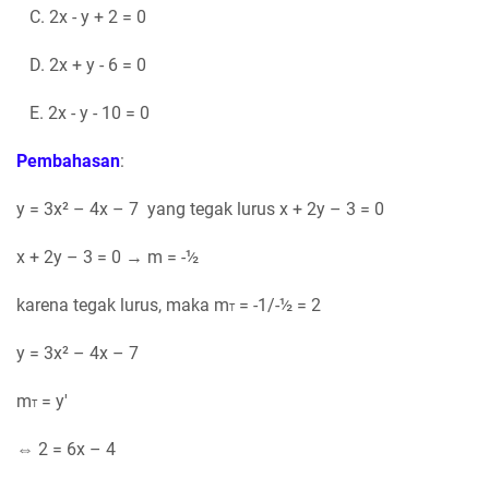
C. 2x - y + 2 = 0
D. 2x + y - 6 = 0
E. 2x - y - 10 = 0
Pembahasan
:
y = 3x² – 4x – 7 yang tegak lurus x + 2y – 3 = 0
x + 2y – 3 = 0 → m = -½
karena tegak lurus, maka m
= -1/-½ = 2
T
y = 3x² – 4x – 7
m
= y'
T
⇔ 2 = 6x – 4