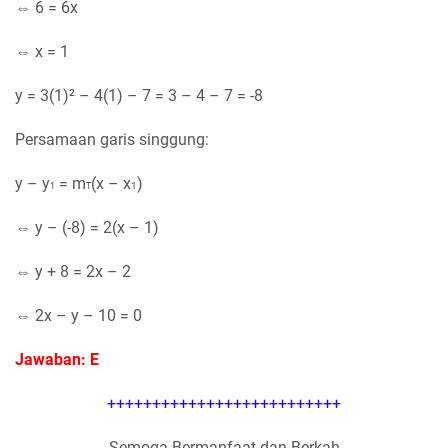
⇔ 6 = 6x
⇔ x = 1
y = 3(1)² – 4(1) – 7 = 3 – 4 – 7 = -8
Persamaan garis singgung:
y – y
= m
(x – x
)
1
1
T
⇔ y – (-8) = 2(x – 1)
⇔ y + 8 = 2x – 2
⇔ 2x – y – 10 = 0
Jawaban: E
++++++++++++++++++++++++++
Semoga Bermanfaat dan Berkah